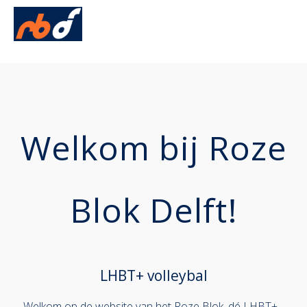
Englis
Home
Volleybal
Beach Tournament
Contact
Welkom bij Roze
Blok Delft!
LHBT+ volleybal
Welkom op de website van het Roze Blok, dé LHBT+